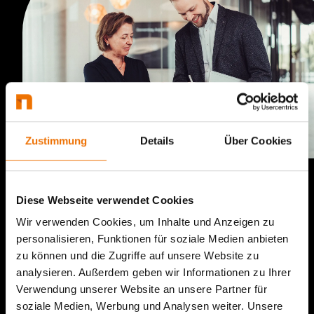
Zustimmung
Details
Über Cookies
Für Sie interessant
Diese Webseite verwendet Cookies
netgo tax Security Suite
Wir verwenden Cookies, um Inhalte und Anzeigen zu
personalisieren, Funktionen für soziale Medien anbieten
Mit der Abkündigung von DATEV VIWAS müssen
zu können und die Zugriffe auf unsere Website zu
Anwenderinnen und Anwender für die Sicherheit
analysieren. Außerdem geben wir Informationen zu Ihrer
ihrer lokalen Arbeitsplätze aktiv werden.
Verwendung unserer Website an unsere Partner für
Wir empfehlen netgo tax Security Suite: das
soziale Medien, Werbung und Analysen weiter. Unsere