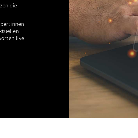
tzen die
xpertinnen
ktuellen
orten live