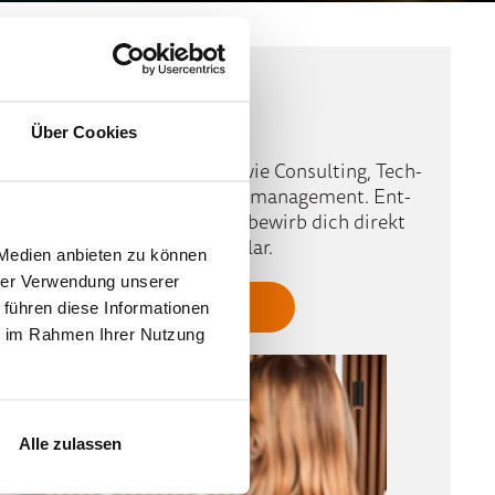
Stellenangebote
Über Cookies
e Tä­tig­keiten in Be­rei­chen wie
Con­sul­ting, Tech­
s
oder
Qua­li­täts- und Pro­zess­manage­ment
.
Ent­
tuellen Stellen­ange­bote und be­wirb dich direkt
e über uns Bewerbungsformular.
 Medien anbieten zu können
hrer Verwendung unserer
 führen diese Informationen
ie im Rahmen Ihrer Nutzung
Alle zulassen