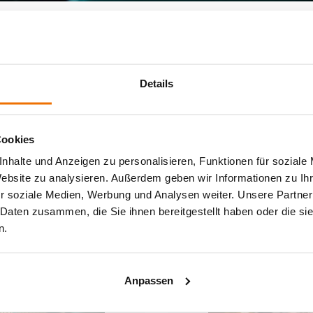
Details
e und ei­ne Kul­tur, in der
Freue dich auf span­nend
en die Men­schen im Mit­
nik und Sup­port, Sale
mehr als 6 Fach­berei­
decke jetzt unsere ak
Cookies
Karriere­mög­lich­keiten.
onlin
nhalte und Anzeigen zu personalisieren, Funktionen für soziale
Website zu analysieren. Außerdem geben wir Informationen zu I
r soziale Medien, Werbung und Analysen weiter. Unsere Partner
 Daten zusammen, die Sie ihnen bereitgestellt haben oder die s
n.
Anpassen