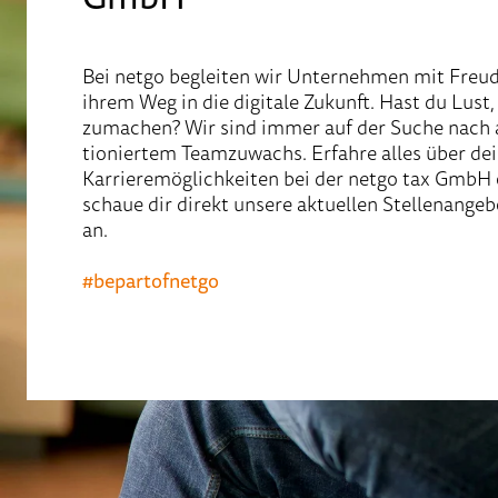
Bei netgo be­gleiten wir Unter­nehmen mit Freud
ihrem Weg in die digi­tale Zu­kunft. Hast du Lust,
zumachen? Wir sind immer auf der Suche nach 
tionier­tem Team­zu­wachs. Erfahre alles über de
Karriere­möglich­keiten bei der netgo tax GmbH
schaue dir di­rekt un­sere aktu­ellen Stellen­ange­
an.
#bepartofnetgo