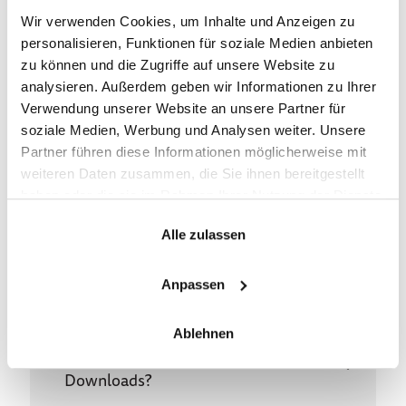
die Bankverbindung?
Wir verwenden Cookies, um Inhalte und Anzeigen zu
personalisieren, Funktionen für soziale Medien anbieten
zu können und die Zugriffe auf unsere Website zu
analysieren. Außerdem geben wir Informationen zu Ihrer
Gibt es eine neue
Verwendung unserer Website an unsere Partner für
Handelsregisternummer?
soziale Medien, Werbung und Analysen weiter. Unsere
Partner führen diese Informationen möglicherweise mit
weiteren Daten zusammen, die Sie ihnen bereitgestellt
haben oder die sie im Rahmen Ihrer Nutzung der Dienste
gesammelt haben.
Bleiben die bekannten Kontaktdaten
Alle zulassen
bestehen?
Anpassen
Ablehnen
Wo finde ich Formulare und
Downloads?